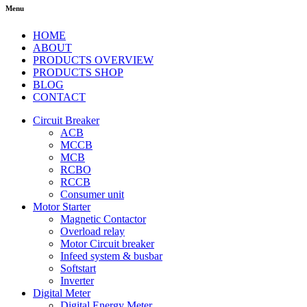
Menu
HOME
ABOUT
PRODUCTS OVERVIEW
PRODUCTS SHOP
BLOG
CONTACT
Circuit Breaker
ACB
MCCB
MCB
RCBO
RCCB
Consumer unit
Motor Starter
Magnetic Contactor
Overload relay
Motor Circuit breaker
Infeed system & busbar
Softstart
Inverter
Digital Meter
Digital Energy Meter