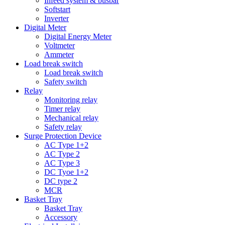
Infeed system & busbar
Softstart
Inverter
Digital Meter
Digital Energy Meter
Voltmeter
Ammeter
Load break switch
Load break switch
Safety switch
Relay
Monitoring relay
Timer relay
Mechanical relay
Safety relay
Surge Protection Device
AC Type 1+2
AC Type 2
AC Type 3
DC Tyoe 1+2
DC type 2
MCR
Basket Tray
Basket Tray
Accessory