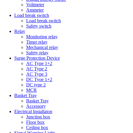
Voltmeter
Ammeter
Load break switch
Load break switch
Safety switch
Relay
Monitoring relay
Timer relay
Mechanical relay
Safety relay
Surge Protection Device
AC Type 1+2
AC Type 2
AC Type 3
DC Tyoe 1+2
DC type 2
MCR
Basket Tray
Basket Tray
Accessory
Electrical Installaion
Junction box
Floor box
Ceiling box
Signal Warning Light