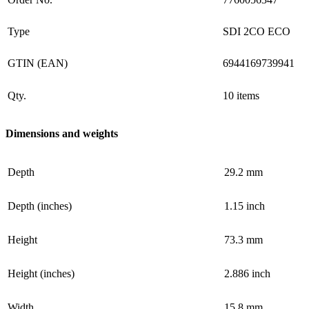
Type
SDI 2CO ECO
GTIN (EAN)
6944169739941
Qty.
10 items
Dimensions and weights
Depth
29.2 mm
Depth (inches)
1.15 inch
Height
73.3 mm
Height (inches)
2.886 inch
Width
15.8 mm