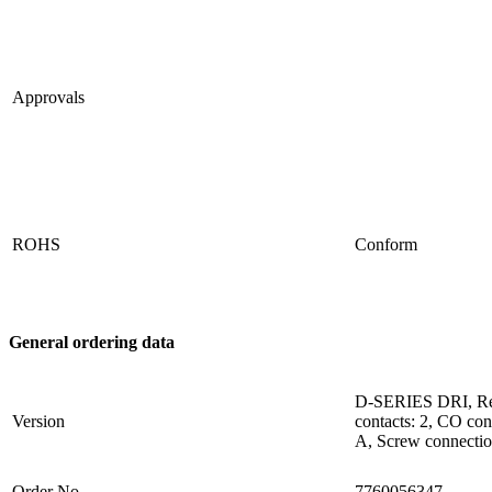
Approvals
ROHS
Conform
General ordering data
D-SERIES DRI, Rel
Version
contacts: 2, CO con
A, Screw connecti
Order No.
7760056347