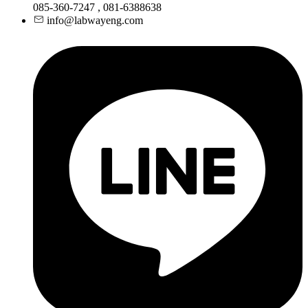
085-360-7247 , 081-6388638
info@labwayeng.com