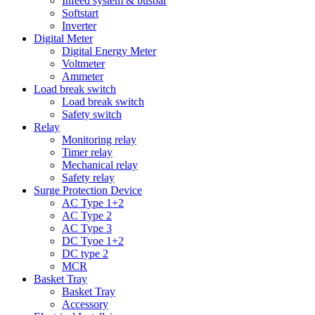
Infeed system & busbar
Softstart
Inverter
Digital Meter
Digital Energy Meter
Voltmeter
Ammeter
Load break switch
Load break switch
Safety switch
Relay
Monitoring relay
Timer relay
Mechanical relay
Safety relay
Surge Protection Device
AC Type 1+2
AC Type 2
AC Type 3
DC Tyoe 1+2
DC type 2
MCR
Basket Tray
Basket Tray
Accessory