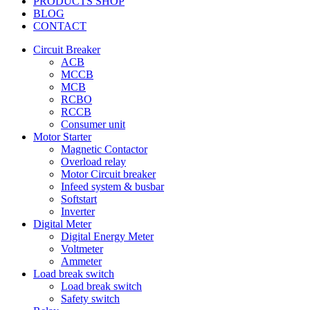
PRODUCTS SHOP
BLOG
CONTACT
Circuit Breaker
ACB
MCCB
MCB
RCBO
RCCB
Consumer unit
Motor Starter
Magnetic Contactor
Overload relay
Motor Circuit breaker
Infeed system & busbar
Softstart
Inverter
Digital Meter
Digital Energy Meter
Voltmeter
Ammeter
Load break switch
Load break switch
Safety switch