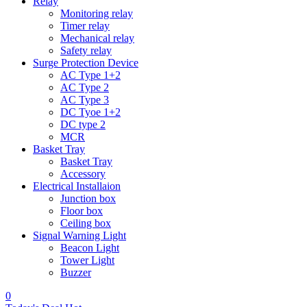
Relay
Monitoring relay
Timer relay
Mechanical relay
Safety relay
Surge Protection Device
AC Type 1+2
AC Type 2
AC Type 3
DC Tyoe 1+2
DC type 2
MCR
Basket Tray
Basket Tray
Accessory
Electrical Installaion
Junction box
Floor box
Ceiling box
Signal Warning Light
Beacon Light
Tower Light
Buzzer
0