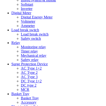
Infeed system & busbar
Softstart
Inverter
Digital Meter
Digital Energy Meter
Voltmeter
Ammeter
Load break switch
Load break switch
Safety switch
Relay
Monitoring relay
Timer relay
Mechanical relay
Safety relay
Surge Protection Device
AC Type 1+2
AC Type 2
AC Type 3
DC Tyoe 1+2
DC type 2
MCR
Basket Tray
Basket Tray
Accessory