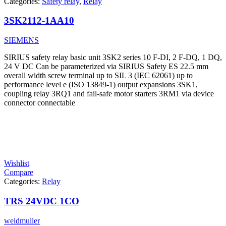
Categories:
Safety relay
,
Relay
3SK2112-1AA10
SIEMENS
SIRIUS safety relay basic unit 3SK2 series 10 F-DI, 2 F-DQ, 1 DQ,
24 V DC Can be parameterized via SIRIUS Safety ES 22.5 mm
overall width screw terminal up to SIL 3 (IEC 62061) up to
performance level e (ISO 13849-1) output expansions 3SK1,
coupling relay 3RQ1 and fail-safe motor starters 3RM1 via device
connector connectable
Wishlist
Compare
Categories:
Relay
TRS 24VDC 1CO
weidmuller