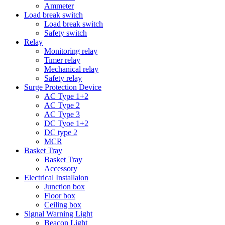
Ammeter
Load break switch
Load break switch
Safety switch
Relay
Monitoring relay
Timer relay
Mechanical relay
Safety relay
Surge Protection Device
AC Type 1+2
AC Type 2
AC Type 3
DC Tyoe 1+2
DC type 2
MCR
Basket Tray
Basket Tray
Accessory
Electrical Installaion
Junction box
Floor box
Ceiling box
Signal Warning Light
Beacon Light