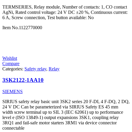
TERMSERIES, Relay module, Number of contacts: 1, CO contact
AgNi, Rated control voltage: 24 V DC ±20 %, Continuous current:
6 A, Screw connection, Test button available: No
Item No.
1122770000
Wishlist
Compare
Categories:
Safety relay
,
Relay
3SK2122-1AA10
SIEMENS
SIRIUS safety relay basic unit 3SK2 series 20 F-DI, 4 F-DQ, 2 DQ,
24 V DC Can be parameterized via SIRIUS Safety ES 45 mm
width screw terminal up to SIL 3 (IEC 62061) up to performance
level e (ISO 13849-1) output expansions 3SK1, coupling relay
3RQ1 and fail-safe motor starters 3RM1 via device connector
connectable