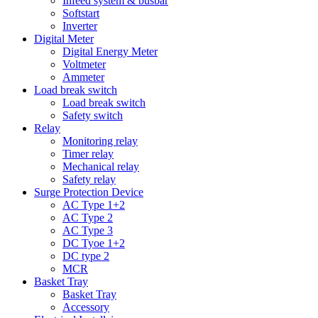
Infeed system & busbar
Softstart
Inverter
Digital Meter
Digital Energy Meter
Voltmeter
Ammeter
Load break switch
Load break switch
Safety switch
Relay
Monitoring relay
Timer relay
Mechanical relay
Safety relay
Surge Protection Device
AC Type 1+2
AC Type 2
AC Type 3
DC Tyoe 1+2
DC type 2
MCR
Basket Tray
Basket Tray
Accessory