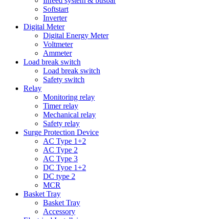
Infeed system & busbar
Softstart
Inverter
Digital Meter
Digital Energy Meter
Voltmeter
Ammeter
Load break switch
Load break switch
Safety switch
Relay
Monitoring relay
Timer relay
Mechanical relay
Safety relay
Surge Protection Device
AC Type 1+2
AC Type 2
AC Type 3
DC Tyoe 1+2
DC type 2
MCR
Basket Tray
Basket Tray
Accessory