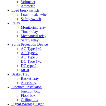
Voltmeter
Ammeter
Load break switch
Load break switch
Safety switch
Relay
Monitoring relay
Timer relay
Mechanical relay
Safety relay
Surge Protection Device
AC Type 1+2
AC Type 2
AC Type 3
DC Tyoe 1+2
DC type 2
MCR
Basket Tray
Basket Tray
Accessory
Electrical Installaion
Junction box
Floor box
Ceiling box
Signal Warning Light