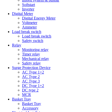
Infeed system & busbar
Softstart
Inverter
Digital Meter
Digital Energy Meter
Voltmeter
Ammeter
Load break switch
Load break switch
Safety switch
Relay
Monitoring relay
Timer relay
Mechanical relay
Safety relay
Surge Protection Device
AC Type 1+2
AC Type 2
AC Type 3
DC Tyoe 1+2
DC type 2
MCR
Basket Tray
Basket Tray
Accessory