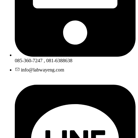
085-360-7247 , 081-6388638
info@labwayeng.com