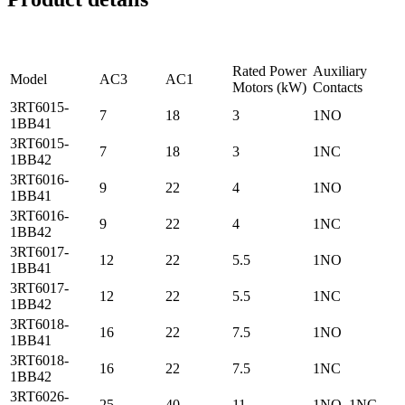
Rated Power
Auxiliary
Model
AC3
AC1
Motors (kW)
Contacts
3RT6015-
7
18
3
1NO
1BB41
3RT6015-
7
18
3
1NC
1BB42
3RT6016-
9
22
4
1NO
1BB41
3RT6016-
9
22
4
1NC
1BB42
3RT6017-
12
22
5.5
1NO
1BB41
3RT6017-
12
22
5.5
1NC
1BB42
3RT6018-
16
22
7.5
1NO
1BB41
3RT6018-
16
22
7.5
1NC
1BB42
3RT6026-
25
40
11
1NO, 1NC