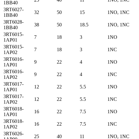
1BB40
3RT6027-
32
50
15
1NO, 1NC
1BB40
3RT6028-
38
50
18.5
1NO, 1NC
1BB40
3RT6015-
7
18
3
1NO
1AP01
3RT6015-
7
18
3
1NC
1AP02
3RT6016-
9
22
4
1NO
1AP01
3RT6016-
9
22
4
1NC
1AP02
3RT6017-
12
22
5.5
1NO
1AP01
3RT6017-
12
22
5.5
1NC
1AP02
3RT6018-
16
22
7.5
1NO
1AP01
3RT6018-
16
22
7.5
1NC
1AP02
3RT6026-
25
40
11
1NO, 1NC