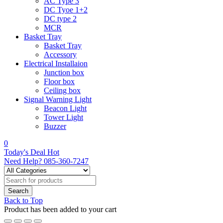
AC Type 3
DC Tyoe 1+2
DC type 2
MCR
Basket Tray
Basket Tray
Accessory
Electrical Installaion
Junction box
Floor box
Ceiling box
Signal Warning Light
Beacon Light
Tower Light
Buzzer
0
Today's Deal
Hot
Need Help?
085-360-7247
Back to Top
Product has been added to your cart