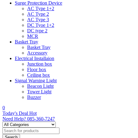
Surge Protection Device
AC Type 1+2
AC Type 2
AC Type 3
DC Tyoe 1+2
DC type 2
MCR
Basket Tray
Basket Tray
Accessory
Electrical Installaion
Junction box
Floor box
Ceiling box
Signal Warning Light
Beacon Light
Tower Light
Buzzer
0
Today's Deal
Hot
Need Help?
085-360-7247