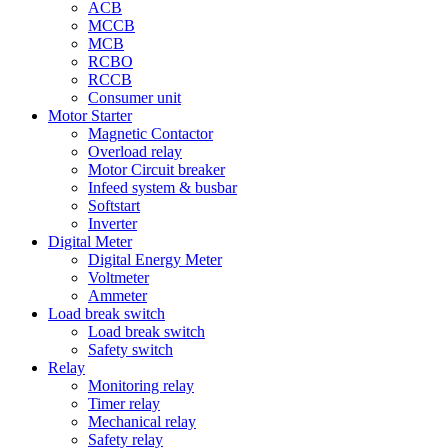
ACB
MCCB
MCB
RCBO
RCCB
Consumer unit
Motor Starter
Magnetic Contactor
Overload relay
Motor Circuit breaker
Infeed system & busbar
Softstart
Inverter
Digital Meter
Digital Energy Meter
Voltmeter
Ammeter
Load break switch
Load break switch
Safety switch
Relay
Monitoring relay
Timer relay
Mechanical relay
Safety relay