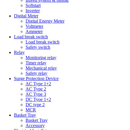
Infeed system & busbar
Softstart
Inverter
Digital Meter
Digital Energy Meter
Voltmeter
Ammeter
Load break switch
Load break switch
Safety switch
Relay
Monitoring relay
Timer relay
Mechanical relay
Safety relay
Surge Protection Device
AC Type 1+2
AC Type 2
AC Type 3
DC Tyoe 1+2
DC type 2
MCR
Basket Tray
Basket Tray
Accessory