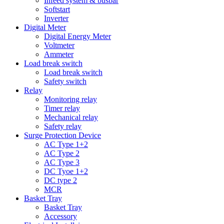
Infeed system & busbar
Softstart
Inverter
Digital Meter
Digital Energy Meter
Voltmeter
Ammeter
Load break switch
Load break switch
Safety switch
Relay
Monitoring relay
Timer relay
Mechanical relay
Safety relay
Surge Protection Device
AC Type 1+2
AC Type 2
AC Type 3
DC Tyoe 1+2
DC type 2
MCR
Basket Tray
Basket Tray
Accessory