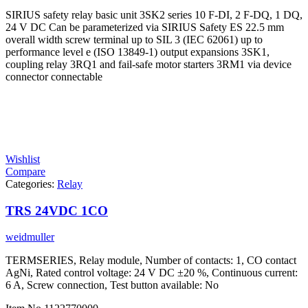
SIRIUS safety relay basic unit 3SK2 series 10 F-DI, 2 F-DQ, 1 DQ,
24 V DC Can be parameterized via SIRIUS Safety ES 22.5 mm
overall width screw terminal up to SIL 3 (IEC 62061) up to
performance level e (ISO 13849-1) output expansions 3SK1,
coupling relay 3RQ1 and fail-safe motor starters 3RM1 via device
connector connectable
Wishlist
Compare
Categories:
Relay
TRS 24VDC 1CO
weidmuller
TERMSERIES, Relay module, Number of contacts: 1, CO contact
AgNi, Rated control voltage: 24 V DC ±20 %, Continuous current:
6 A, Screw connection, Test button available: No