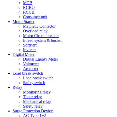
MCB
RCBO
RCCB
Consumer unit
Motor Starter
Magnetic Contactor
Overload relay
Motor Circuit breaker
Infeed system & busbar
Softstart
Inverter
Digital Meter
Digital Energy Meter
Voltmeter
Ammeter
Load break switch
Load break switch
Safety switch
Relay
Monitoring relay
Timer relay
Mechanical relay
Safety relay
Surge Protection Device
AC Type 1+2