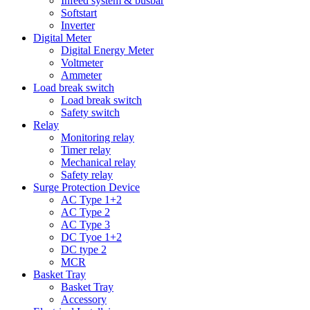
Infeed system & busbar
Softstart
Inverter
Digital Meter
Digital Energy Meter
Voltmeter
Ammeter
Load break switch
Load break switch
Safety switch
Relay
Monitoring relay
Timer relay
Mechanical relay
Safety relay
Surge Protection Device
AC Type 1+2
AC Type 2
AC Type 3
DC Tyoe 1+2
DC type 2
MCR
Basket Tray
Basket Tray
Accessory