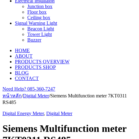
Electrical Installaion
Junction box
Floor box
Ceiling box
Signal Warning Light
Beacon Light
Tower Light
Buzzer
HOME
ABOUT
PRODUCTS OVERVIEW
PRODUCTS SHOP
BLOG
CONTACT
Need Help?
085-360-7247
หน้าหลัก
/
Digital Meter
/
Siemens Multifunction meter 7KT0311
RS485
Digital Energy Meter
,
Digital Meter
Siemens Multifunction meter