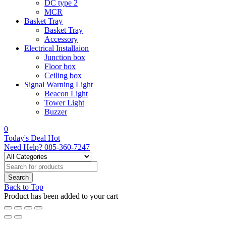
DC type 2
MCR
Basket Tray
Basket Tray
Accessory
Electrical Installaion
Junction box
Floor box
Ceiling box
Signal Warning Light
Beacon Light
Tower Light
Buzzer
0
Today's Deal
Hot
Need Help?
085-360-7247
Back to Top
Product has been added to your cart