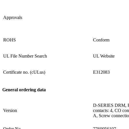
Approvals
ROHS
Conform
UL File Number Search
UL Website
Certificate no. (cULus)
E312083
General ordering data
D-SERIES DRM, Re
Version
contacts: 4, CO con
A, Screw connecti
Order No.
7760056107