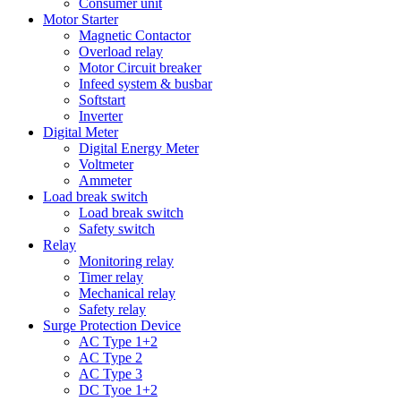
Consumer unit
Motor Starter
Magnetic Contactor
Overload relay
Motor Circuit breaker
Infeed system & busbar
Softstart
Inverter
Digital Meter
Digital Energy Meter
Voltmeter
Ammeter
Load break switch
Load break switch
Safety switch
Relay
Monitoring relay
Timer relay
Mechanical relay
Safety relay
Surge Protection Device
AC Type 1+2
AC Type 2
AC Type 3
DC Tyoe 1+2