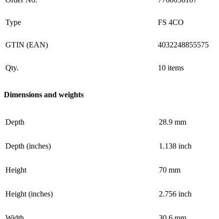
Type
FS 4CO
GTIN (EAN)
4032248855575
Qty.
10 items
Dimensions and weights
Depth
28.9 mm
Depth (inches)
1.138 inch
Height
70 mm
Height (inches)
2.756 inch
Width
30.6 mm