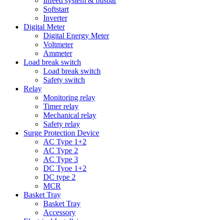
Infeed system & busbar
Softstart
Inverter
Digital Meter
Digital Energy Meter
Voltmeter
Ammeter
Load break switch
Load break switch
Safety switch
Relay
Monitoring relay
Timer relay
Mechanical relay
Safety relay
Surge Protection Device
AC Type 1+2
AC Type 2
AC Type 3
DC Tyoe 1+2
DC type 2
MCR
Basket Tray
Basket Tray
Accessory