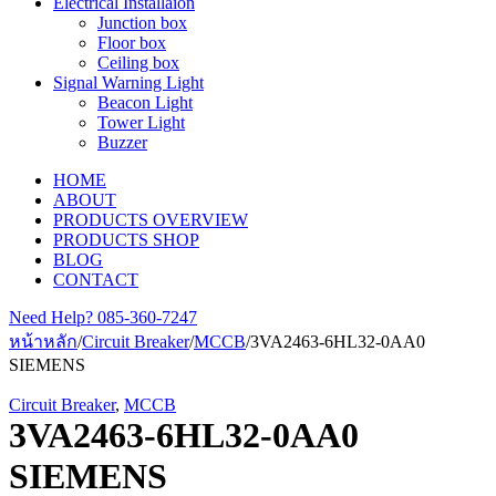
Electrical Installaion
Junction box
Floor box
Ceiling box
Signal Warning Light
Beacon Light
Tower Light
Buzzer
HOME
ABOUT
PRODUCTS OVERVIEW
PRODUCTS SHOP
BLOG
CONTACT
Need Help?
085-360-7247
หน้าหลัก
/
Circuit Breaker
/
MCCB
/
3VA2463-6HL32-0AA0
SIEMENS
Circuit Breaker
,
MCCB
3VA2463-6HL32-0AA0
SIEMENS