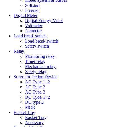
Infeed system & busbar
Softstart
Inverter
Digital Meter
Digital Energy Meter
Voltmeter
Ammeter
Load break switch
Load break switch
Safety switch
Relay
Monitoring relay
Timer relay
Mechanical relay
Safety relay
Surge Protection Device
AC Type 1+2
AC Type 2
AC Type 3
DC Tyoe 1+2
DC type 2
MCR
Basket Tray
Basket Tray
Accessory