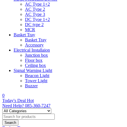
AC Type 1+2
AC Type 2
AC Type 3
DC Tyoe 1+2
DC type 2
MCR
Basket Tray
Basket Tray
Accessory
Electrical Installaion
Junction box
Floor box
Ceiling box
Signal Warning Light
Beacon Light
Tower Light
Buzzer
0
Today's Deal
Hot
Need Help?
085-360-7247