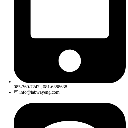
085-360-7247 , 081-6388638
info@labwayeng.com