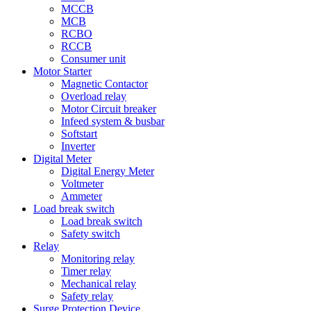
MCCB
MCB
RCBO
RCCB
Consumer unit
Motor Starter
Magnetic Contactor
Overload relay
Motor Circuit breaker
Infeed system & busbar
Softstart
Inverter
Digital Meter
Digital Energy Meter
Voltmeter
Ammeter
Load break switch
Load break switch
Safety switch
Relay
Monitoring relay
Timer relay
Mechanical relay
Safety relay
Surge Protection Device