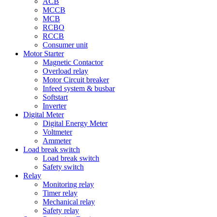
ACB
MCCB
MCB
RCBO
RCCB
Consumer unit
Motor Starter
Magnetic Contactor
Overload relay
Motor Circuit breaker
Infeed system & busbar
Softstart
Inverter
Digital Meter
Digital Energy Meter
Voltmeter
Ammeter
Load break switch
Load break switch
Safety switch
Relay
Monitoring relay
Timer relay
Mechanical relay
Safety relay