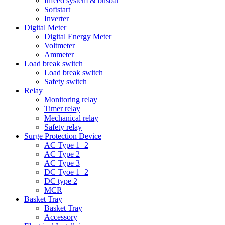
Infeed system & busbar
Softstart
Inverter
Digital Meter
Digital Energy Meter
Voltmeter
Ammeter
Load break switch
Load break switch
Safety switch
Relay
Monitoring relay
Timer relay
Mechanical relay
Safety relay
Surge Protection Device
AC Type 1+2
AC Type 2
AC Type 3
DC Tyoe 1+2
DC type 2
MCR
Basket Tray
Basket Tray
Accessory