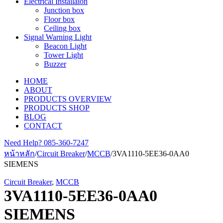
Electrical Installaion
Junction box
Floor box
Ceiling box
Signal Warning Light
Beacon Light
Tower Light
Buzzer
HOME
ABOUT
PRODUCTS OVERVIEW
PRODUCTS SHOP
BLOG
CONTACT
Need Help?
085-360-7247
หน้าหลัก
/
Circuit Breaker
/
MCCB
/
3VA1110-5EE36-0AA0
SIEMENS
Circuit Breaker
,
MCCB
3VA1110-5EE36-0AA0
SIEMENS