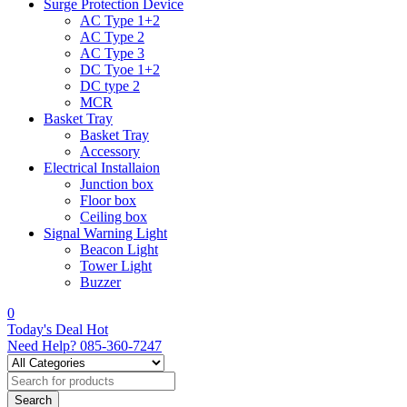
Surge Protection Device
AC Type 1+2
AC Type 2
AC Type 3
DC Tyoe 1+2
DC type 2
MCR
Basket Tray
Basket Tray
Accessory
Electrical Installaion
Junction box
Floor box
Ceiling box
Signal Warning Light
Beacon Light
Tower Light
Buzzer
0
Today's Deal
Hot
Need Help?
085-360-7247