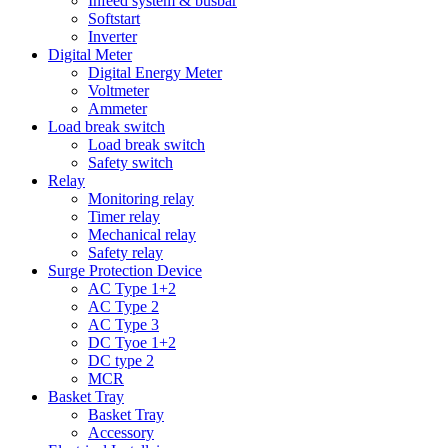
Infeed system & busbar
Softstart
Inverter
Digital Meter
Digital Energy Meter
Voltmeter
Ammeter
Load break switch
Load break switch
Safety switch
Relay
Monitoring relay
Timer relay
Mechanical relay
Safety relay
Surge Protection Device
AC Type 1+2
AC Type 2
AC Type 3
DC Tyoe 1+2
DC type 2
MCR
Basket Tray
Basket Tray
Accessory