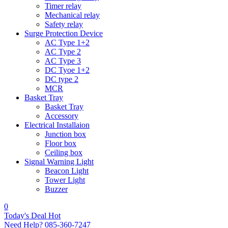
Timer relay
Mechanical relay
Safety relay
Surge Protection Device
AC Type 1+2
AC Type 2
AC Type 3
DC Tyoe 1+2
DC type 2
MCR
Basket Tray
Basket Tray
Accessory
Electrical Installaion
Junction box
Floor box
Ceiling box
Signal Warning Light
Beacon Light
Tower Light
Buzzer
0
Today's Deal
Hot
Need Help?
085-360-7247