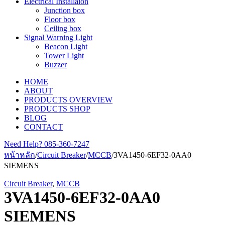
Electrical Installaion
Junction box
Floor box
Ceiling box
Signal Warning Light
Beacon Light
Tower Light
Buzzer
HOME
ABOUT
PRODUCTS OVERVIEW
PRODUCTS SHOP
BLOG
CONTACT
Need Help?
085-360-7247
หน้าหลัก
/
Circuit Breaker
/
MCCB
/
3VA1450-6EF32-0AA0
SIEMENS
Circuit Breaker
,
MCCB
3VA1450-6EF32-0AA0
SIEMENS