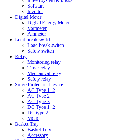
Infeed system & busbar
Softstart
Inverter
Digital Meter
Digital Energy Meter
Voltmeter
Ammeter
Load break switch
Load break switch
Safety switch
Relay
Monitoring relay
Timer relay
Mechanical relay
Safety relay
Surge Protection Device
AC Type 1+2
AC Type 2
AC Type 3
DC Tyoe 1+2
DC type 2
MCR
Basket Tray
Basket Tray
Accessory