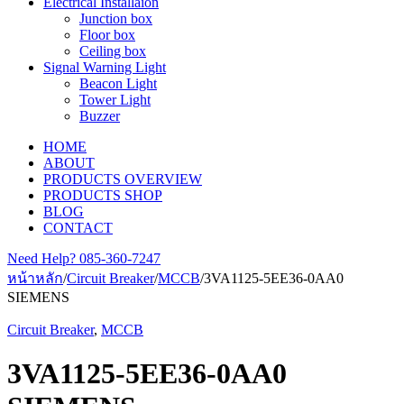
Electrical Installaion
Junction box
Floor box
Ceiling box
Signal Warning Light
Beacon Light
Tower Light
Buzzer
HOME
ABOUT
PRODUCTS OVERVIEW
PRODUCTS SHOP
BLOG
CONTACT
Need Help?
085-360-7247
หน้าหลัก
/
Circuit Breaker
/
MCCB
/
3VA1125-5EE36-0AA0
SIEMENS
Circuit Breaker
,
MCCB
3VA1125-5EE36-0AA0