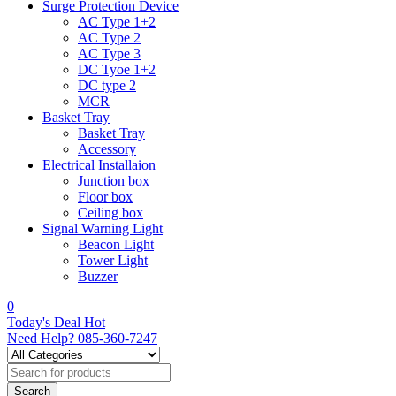
Surge Protection Device
AC Type 1+2
AC Type 2
AC Type 3
DC Tyoe 1+2
DC type 2
MCR
Basket Tray
Basket Tray
Accessory
Electrical Installaion
Junction box
Floor box
Ceiling box
Signal Warning Light
Beacon Light
Tower Light
Buzzer
0
Today's Deal
Hot
Need Help?
085-360-7247