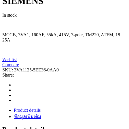
SIEMENS
In stock
MCCB, 3VA1, 160AF, 55kA, 415V, 3-pole, TM220, ATFM, 18…
25A
Wishlist
Compare
SKU:
3VA1125-5EE36-0AA0
Share:
Product details
ข้อมูลเพิ่มเติม