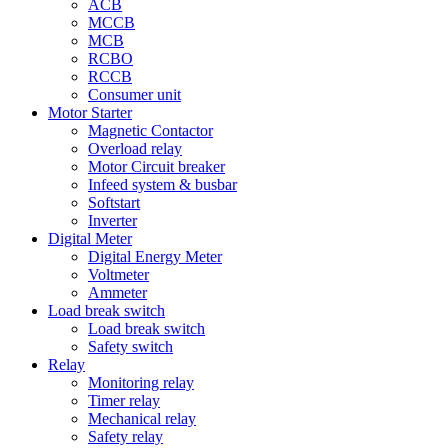
ACB
MCCB
MCB
RCBO
RCCB
Consumer unit
Motor Starter
Magnetic Contactor
Overload relay
Motor Circuit breaker
Infeed system & busbar
Softstart
Inverter
Digital Meter
Digital Energy Meter
Voltmeter
Ammeter
Load break switch
Load break switch
Safety switch
Relay
Monitoring relay
Timer relay
Mechanical relay
Safety relay