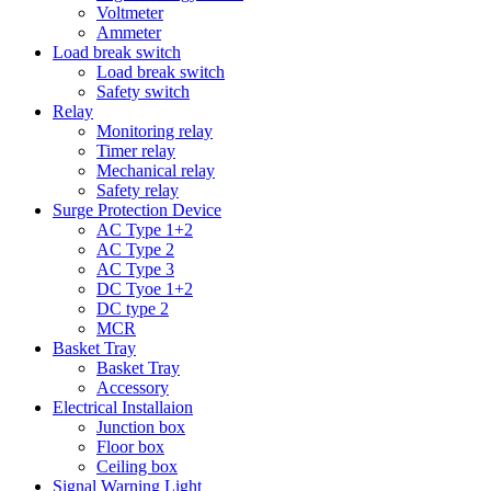
Voltmeter
Ammeter
Load break switch
Load break switch
Safety switch
Relay
Monitoring relay
Timer relay
Mechanical relay
Safety relay
Surge Protection Device
AC Type 1+2
AC Type 2
AC Type 3
DC Tyoe 1+2
DC type 2
MCR
Basket Tray
Basket Tray
Accessory
Electrical Installaion
Junction box
Floor box
Ceiling box
Signal Warning Light