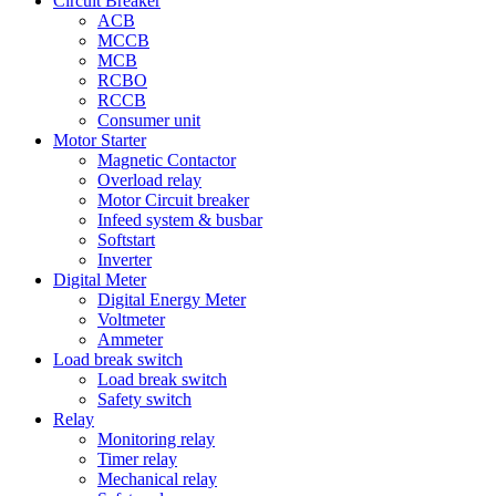
Circuit Breaker
ACB
MCCB
MCB
RCBO
RCCB
Consumer unit
Motor Starter
Magnetic Contactor
Overload relay
Motor Circuit breaker
Infeed system & busbar
Softstart
Inverter
Digital Meter
Digital Energy Meter
Voltmeter
Ammeter
Load break switch
Load break switch
Safety switch
Relay
Monitoring relay
Timer relay
Mechanical relay