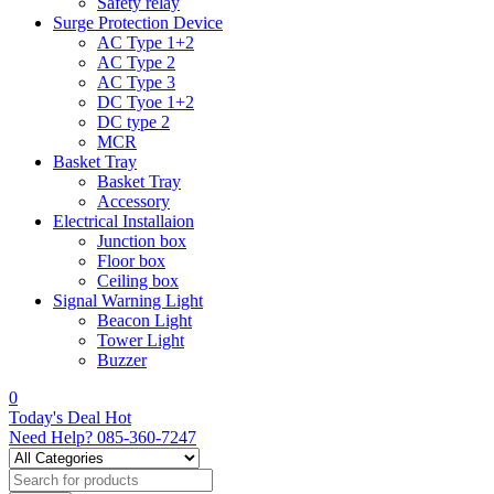
Safety relay
Surge Protection Device
AC Type 1+2
AC Type 2
AC Type 3
DC Tyoe 1+2
DC type 2
MCR
Basket Tray
Basket Tray
Accessory
Electrical Installaion
Junction box
Floor box
Ceiling box
Signal Warning Light
Beacon Light
Tower Light
Buzzer
0
Today's Deal
Hot
Need Help?
085-360-7247