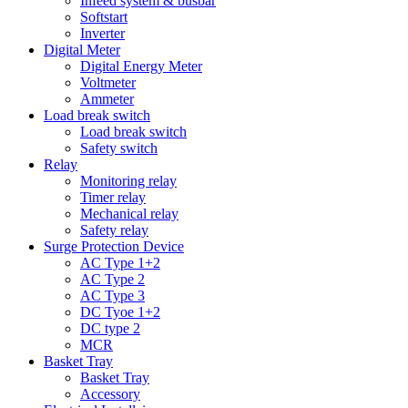
Infeed system & busbar
Softstart
Inverter
Digital Meter
Digital Energy Meter
Voltmeter
Ammeter
Load break switch
Load break switch
Safety switch
Relay
Monitoring relay
Timer relay
Mechanical relay
Safety relay
Surge Protection Device
AC Type 1+2
AC Type 2
AC Type 3
DC Tyoe 1+2
DC type 2
MCR
Basket Tray
Basket Tray
Accessory