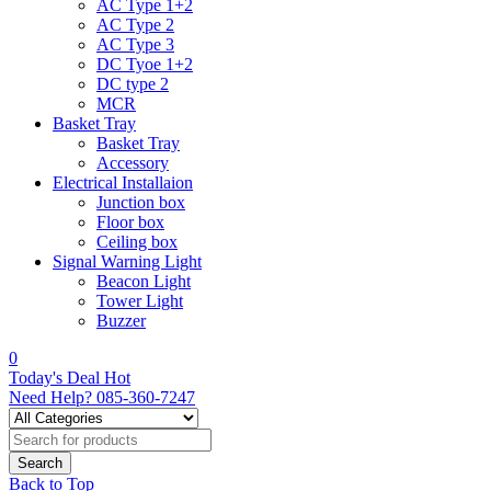
AC Type 1+2
AC Type 2
AC Type 3
DC Tyoe 1+2
DC type 2
MCR
Basket Tray
Basket Tray
Accessory
Electrical Installaion
Junction box
Floor box
Ceiling box
Signal Warning Light
Beacon Light
Tower Light
Buzzer
0
Today's Deal
Hot
Need Help?
085-360-7247
Back to Top