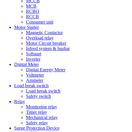
MCCB
MCB
RCBO
RCCB
Consumer unit
Motor Starter
Magnetic Contactor
Overload relay
Motor Circuit breaker
Infeed system & busbar
Softstart
Inverter
Digital Meter
Digital Energy Meter
Voltmeter
Ammeter
Load break switch
Load break switch
Safety switch
Relay
Monitoring relay
Timer relay
Mechanical relay
Safety relay
Surge Protection Device