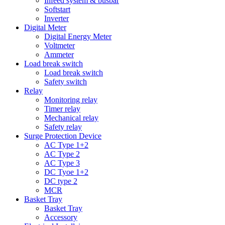
Infeed system & busbar
Softstart
Inverter
Digital Meter
Digital Energy Meter
Voltmeter
Ammeter
Load break switch
Load break switch
Safety switch
Relay
Monitoring relay
Timer relay
Mechanical relay
Safety relay
Surge Protection Device
AC Type 1+2
AC Type 2
AC Type 3
DC Tyoe 1+2
DC type 2
MCR
Basket Tray
Basket Tray
Accessory