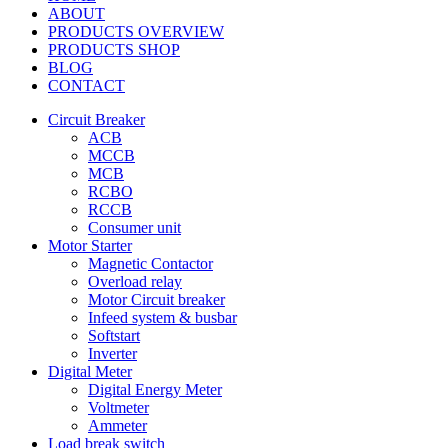
ABOUT
PRODUCTS OVERVIEW
PRODUCTS SHOP
BLOG
CONTACT
Circuit Breaker
ACB
MCCB
MCB
RCBO
RCCB
Consumer unit
Motor Starter
Magnetic Contactor
Overload relay
Motor Circuit breaker
Infeed system & busbar
Softstart
Inverter
Digital Meter
Digital Energy Meter
Voltmeter
Ammeter
Load break switch