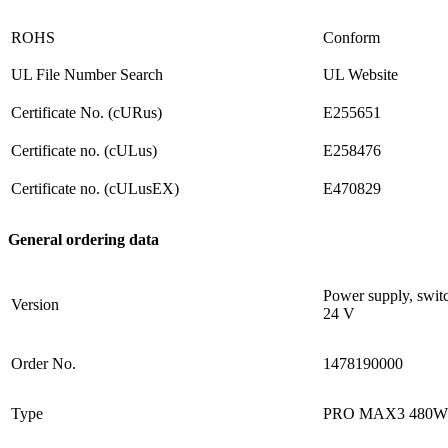
ROHS
Conform
UL File Number Search
UL Website
Certificate No. (cURus)
E255651
Certificate no. (cULus)
E258476
Certificate no. (cULusEX)
E470829
General ordering data
Power supply, swit
Version
24 V
Order No.
1478190000
Type
PRO MAX3 480W