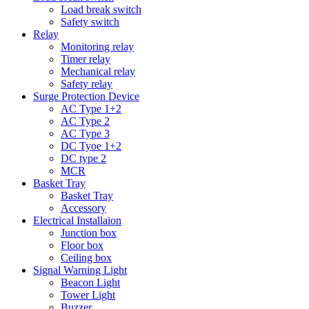
Load break switch
Safety switch
Relay
Monitoring relay
Timer relay
Mechanical relay
Safety relay
Surge Protection Device
AC Type 1+2
AC Type 2
AC Type 3
DC Tyoe 1+2
DC type 2
MCR
Basket Tray
Basket Tray
Accessory
Electrical Installaion
Junction box
Floor box
Ceiling box
Signal Warning Light
Beacon Light
Tower Light
Buzzer