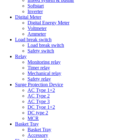
Infeed system & busbar
Softstart
Inverter
Digital Meter
Digital Energy Meter
Voltmeter
Ammeter
Load break switch
Load break switch
Safety switch
Relay
Monitoring relay
Timer relay
Mechanical relay
Safety relay
Surge Protection Device
AC Type 1+2
AC Type 2
AC Type 3
DC Tyoe 1+2
DC type 2
MCR
Basket Tray
Basket Tray
Accessory