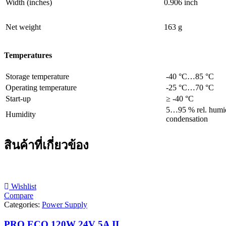
Width (inches)
0.906 inch
Net weight
163 g
Temperatures
Storage temperature
-40 °C…85 °C
Operating temperature
-25 °C…70 °C
Start-up
≥ -40 °C
5…95 % rel. humid
Humidity
condensation
สินค้าที่เกี่ยวข้อง
Wishlist
Compare
Categories:
Power Supply
PRO ECO 120W 24V 5A II