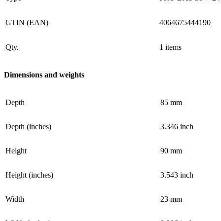
GTIN (EAN)
4064675444190
Qty.
1 items
Dimensions and weights
Depth
85 mm
Depth (inches)
3.346 inch
Height
90 mm
Height (inches)
3.543 inch
Width
23 mm