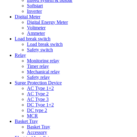
Infeed system & busbar
Softstart
Inverter
Digital Meter
Digital Energy Meter
Voltmeter
Ammeter
Load break switch
Load break switch
Safety switch
Relay
Monitoring relay
Timer relay
Mechanical relay
Safety relay
Surge Protection Device
AC Type 1+2
AC Type 2
AC Type 3
DC Tyoe 1+2
DC type 2
MCR
Basket Tray
Basket Tray
Accessory