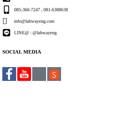
085-360-7247 , 081-6388638
info@labwayeng.com
LINE@ : @labwayeng
SOCIAL MEDIA