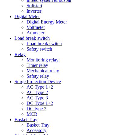
Infeed system & busbar
Softstart
Inverter
Digital Meter
Digital Energy Meter
Voltmeter
Ammeter
Load break switch
Load break switch
Safety switch
Relay
Monitoring relay
Timer relay
Mechanical relay
Safety relay
Surge Protection Device
AC Type 1+2
AC Type 2
AC Type 3
DC Tyoe 1+2
DC type 2
MCR
Basket Tray
Basket Tray
Accessory