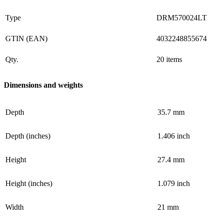
Type
DRM570024LT
GTIN (EAN)
4032248855674
Qty.
20 items
Dimensions and weights
Depth
35.7 mm
Depth (inches)
1.406 inch
Height
27.4 mm
Height (inches)
1.079 inch
Width
21 mm