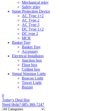
Mechanical relay
Safety relay
Surge Protection Device
AC Type 1+2
AC Type 2
AC Type 3
DC Tyoe 1+2
DC type 2
MCR
Basket Tray
Basket Tray
Accessory
Electrical Installaion
Junction box
Floor box
Ceiling box
Signal Warning Light
Beacon Light
Tower Light
Buzzer
0
Today's Deal
Hot
Need Help?
085-360-7247