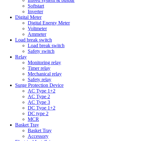
Infeed system & busbar
Softstart
Inverter
Digital Meter
Digital Energy Meter
Voltmeter
Ammeter
Load break switch
Load break switch
Safety switch
Relay
Monitoring relay
Timer relay
Mechanical relay
Safety relay
Surge Protection Device
AC Type 1+2
AC Type 2
AC Type 3
DC Tyoe 1+2
DC type 2
MCR
Basket Tray
Basket Tray
Accessory