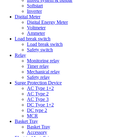
Infeed system & busbar
Softstart
Inverter
Digital Meter
Digital Energy Meter
Voltmeter
Ammeter
Load break switch
Load break switch
Safety switch
Relay
Monitoring relay
Timer relay
Mechanical relay
Safety relay
Surge Protection Device
AC Type 1+2
AC Type 2
AC Type 3
DC Tyoe 1+2
DC type 2
MCR
Basket Tray
Basket Tray
Accessory