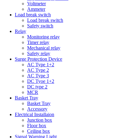
Voltmeter
Ammeter
Load break switch
Load break switch
Safety switch
Relay
Monitoring relay
Timer relay
Mechanical relay
Safety relay
Surge Protection Device
AC Type 1+2
AC Type 2
AC Type 3
DC Tyoe 1+2
DC type 2
MCR
Basket Tray
Basket Tray
Accessory
Electrical Installaion
Junction box
Floor box
Ceiling box
Signal Warning Light