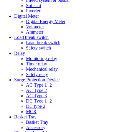
Infeed system & busbar
Softstart
Inverter
Digital Meter
Digital Energy Meter
Voltmeter
Ammeter
Load break switch
Load break switch
Safety switch
Relay
Monitoring relay
Timer relay
Mechanical relay
Safety relay
Surge Protection Device
AC Type 1+2
AC Type 2
AC Type 3
DC Tyoe 1+2
DC type 2
MCR
Basket Tray
Basket Tray
Accessory